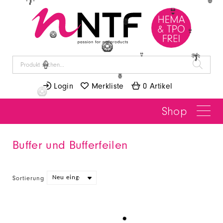
🌴
🍍
👙
🍍
👙
🥝
🥝
👙
🌴
🍦
🍍
 Login
 Merkliste
 0 Artikel
Shop
Buffer und Bufferfeilen
Sortierung