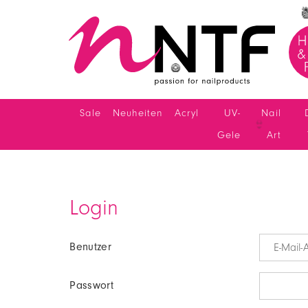
🍍
🥝
Sale
Neuheiten
Acryl
UV-
Nail
Gele
Art
Login
Benutzer
Passwort