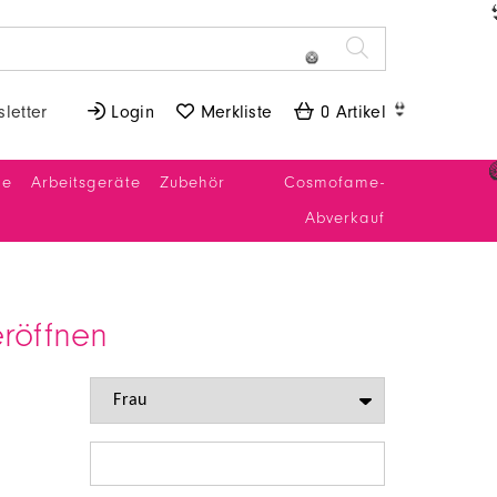
👙
letter
 Login
 Merkliste
 0 Artikel
🥝
👙
ne
Arbeitsgeräte
Zubehör
Cosmofame-
Abverkauf
röffnen