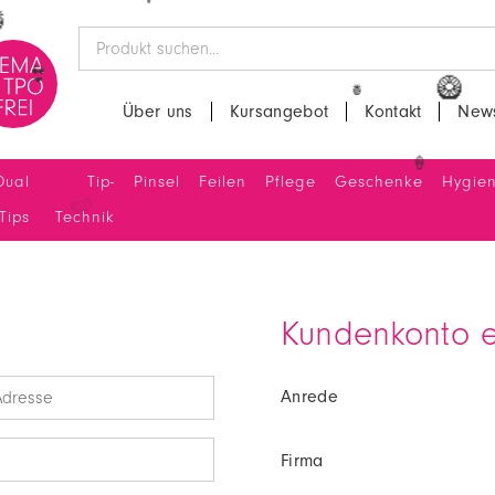
🍍
🌴
Über uns
Kursangebot
Kontakt
News
👙
🥝
🍍
Dual
Tip-
Pinsel
Feilen
Pflege
Geschenke
Hygie
Tips
Technik
Kundenkonto e
Anrede
Firma