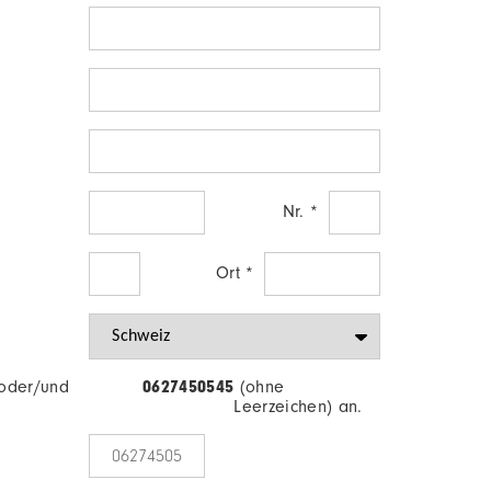
Nr. *
Ort *
 oder/und
0627450545
(ohne
Leerzeichen) an.