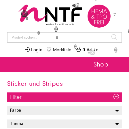
🍦
🍉
👙
🥝
👙
🍍
🍦
🍦
👙
🍦
 Login
 Merkliste
 0 Artikel
🍦
👙
Shop
Sticker und Stripes
Filter