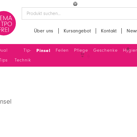
🥝
Über uns
Kursangebot
Kontakt
News
Dual
Tip-
Pinsel
Feilen
Pflege
Geschenke
Hygie
🍦
Tips
Technik
nsel