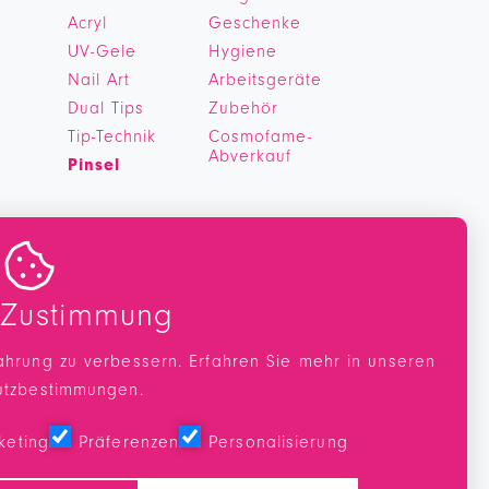
Acryl
Geschenke
UV-Gele
Hygiene
Nail Art
Arbeitsgeräte
Dual Tips
Zubehör
Tip-Technik
Cosmofame-
Abverkauf
Pinsel

 Zustimmung
ahrung zu verbessern. Erfahren Sie mehr in unseren
utzbestimmungen
.
keting
Präferenzen
Personalisierung