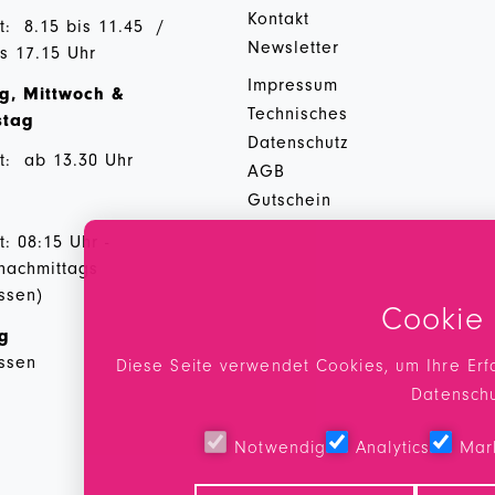
Kontakt
t: 8.15 bis 11.45 /
Newsletter
is 17.15 Uhr
Impressum
g, Mittwoch &
Technisches
stag
Datenschutz
t: ab 13.30 Uhr
AGB
Gutschein
: 08:15 Uhr -
 nachmittags
ssen)
Cookie
ag
ssen
Diese Seite verwendet Cookies, um Ihre Erf
Datensch
Notwendig
Analytics
Mar