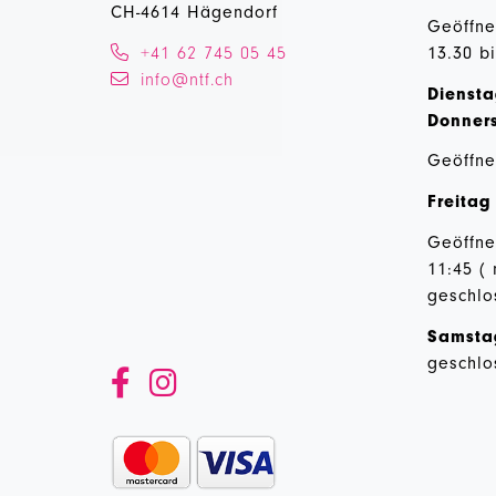
CH-4614 Hägendorf
Geöffne
+41 62 745 05 45
13.30 b
info@ntf.ch
Diensta
Donner
Geöffne
Freitag
Geöffnet
11:45 (
geschlo
Samst
geschlo

