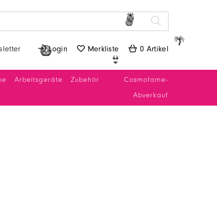
🍍
🥝
🌴
letter
 Login
 Merkliste
 0 Artikel
🥝
👙
ne
Arbeitsgeräte
Zubehör
Cosmofame-
Abverkauf