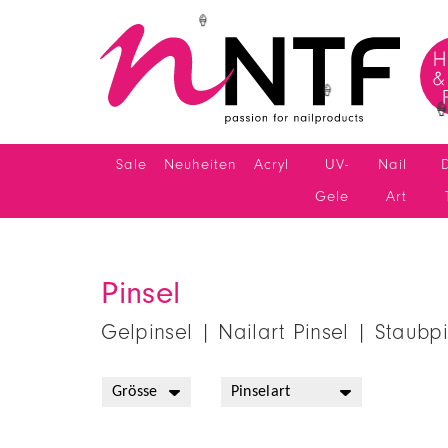
👙
🍦
🍦
🍦
Sale
Neuheiten
Acryl
UV-
Nail
Gele
Art
Pinsel
Gelpinsel | Nailart Pinsel | Staubpi