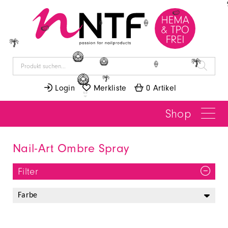
🍉
🍦
🍍
🍉
🌴
🥝
🥝
🌴
🍦
🥝
🌴
 Login
 Merkliste
 0 Artikel
Shop
Nail-Art Ombre Spray
Filter