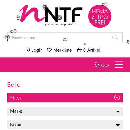
🍉
🍍
🍦
🥝
👙
🍦
🍉
🌴
🍉

🍉
 Login
 Merkliste
 0 Artikel
Shop
Sale
Filter