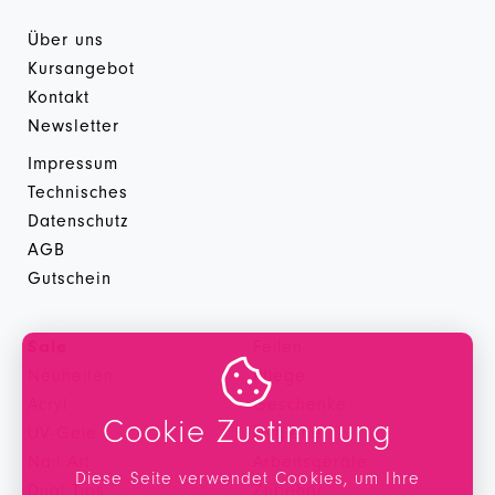
Über uns
Kursangebot
Kontakt
Newsletter
Impressum
Technisches
Datenschutz
AGB
Gutschein
Sale
Feilen

Neuheiten
Pflege
Acryl
Geschenke
Cookie Zustimmung
UV-Gele
Hygiene
Nail Art
Arbeitsgeräte
Diese Seite verwendet Cookies, um Ihre
Dual Tips
Zubehör