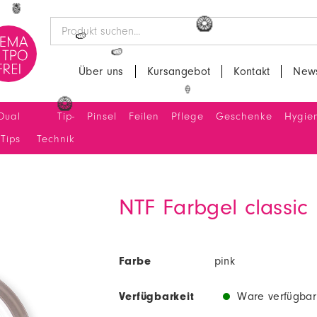
🍉
🍍
🥝
🍉
Über uns
Kursangebot
Kontakt
News
🍉
Dual
Tip-
Pinsel
Feilen
Pflege
Geschenke
Hygie
🍦
🥝
Tips
Technik
NTF Farbgel classic
Farbe
pink
Verfügbarkeit
Ware verfügbar