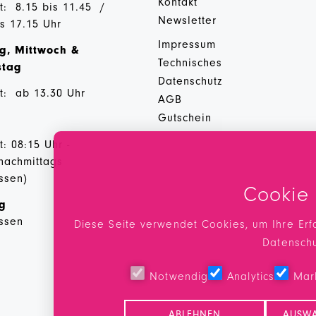
Kontakt
t: 8.15 bis 11.45 /
Newsletter
is 17.15 Uhr
Impressum
g, Mittwoch &
Technisches
stag
Datenschutz
t: ab 13.30 Uhr
AGB
Gutschein
: 08:15 Uhr -
 nachmittags
ssen)
Cookie
ag
ssen
Diese Seite verwendet Cookies, um Ihre Erf
Datensch
Notwendig
Analytics
Mar
ABLEHNEN
AUSWA