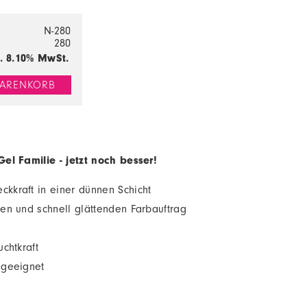
N-280
280
l. 8.10% MwSt.
ARENKORB
el Familie - jetzt noch besser!
kkraft in einer dünnen Schicht
hen und schnell glättenden Farbauftrag
chtkraft
 geeignet