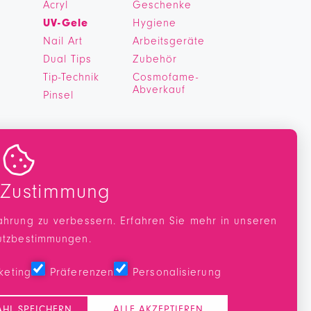
Acryl
Geschenke
UV-Gele
Hygiene
Nail Art
Arbeitsgeräte
Dual Tips
Zubehör
Tip-Technik
Cosmofame-
Abverkauf
Pinsel

 Zustimmung
ahrung zu verbessern. Erfahren Sie mehr in unseren
utzbestimmungen
.
keting
Präferenzen
Personalisierung
HL SPEICHERN
ALLE AKZEPTIEREN