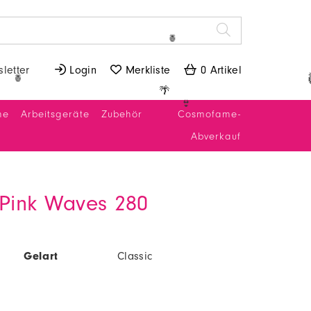
🍍
letter
 Login
 Merkliste
 0 Artikel
🍍
ne
Arbeitsgeräte
Zubehör
Cosmofame-
🌴
👙
Abverkauf
 Pink Waves 280
Gelart
Classic