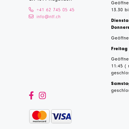
Geöffne
+41 62 745 05 45
13.30 b
info@ntf.ch
Diensta
Donner
Geöffne
Freitag
Geöffnet
11:45 (
geschlo
Samst
geschlo

