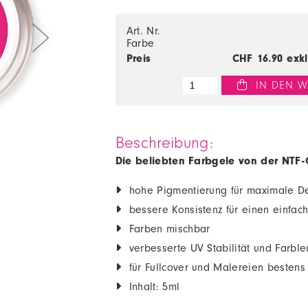
Art. Nr.
Farbe
Preis
CHF
16.90
exk
 IN DEN W
Beschreibung:
Die beliebten Farbgele von der NTF-G
hohe Pigmentierung für maximale Dec
bessere Konsistenz für einen einfac
Farben mischbar
verbesserte UV Stabilität und Farbleu
für Fullcover und Malereien bestens
Inhalt: 5ml