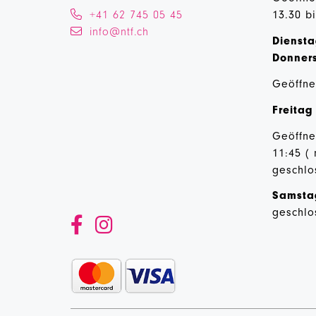
+41 62 745 05 45
13.30 b
info@ntf.ch
Diensta
Donner
Geöffne
Freitag
Geöffnet
11:45 (
geschlo
Samst
geschlo

