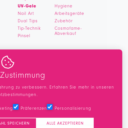
UV-Gele
Hygiene
Nail Art
Arbeitsgeräte
Dual Tips
Zubehör
Tip-Technik
Cosmofame-
Abverkauf
Pinsel

 Zustimmung
ahrung zu verbessern. Erfahren Sie mehr in unseren
utzbestimmungen
.
keting
Präferenzen
Personalisierung
HL SPEICHERN
ALLE AKZEPTIEREN