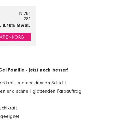
N-281
281
l. 8.10% MwSt.
ARENKORB
el Familie - jetzt noch besser!
kkraft in einer dünnen Schicht
hen und schnell glättenden Farbauftrag
chtkraft
 geeignet