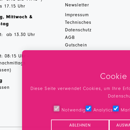
Newsletter
is 17.15 Uhr
Impressum
g, Mittwoch &
Technisches
stag
Datenschutz
t: ab 13.30 Uhr
AGB
Gutschein
: 08:15 Uhr -
 nachmittags
ssen)
Cookie
ag
ssen
Diese Seite verwendet Cookies, um Ihre Erf
Datensch
Notwendig
Analytics
Mar
ABLEHNEN
AUSWA