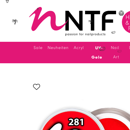
🍦
🍦
👙
🥝
🌴
🌴
🍉
Sale
Neuheiten
Acryl
UV-
Nail
Gele
Art
