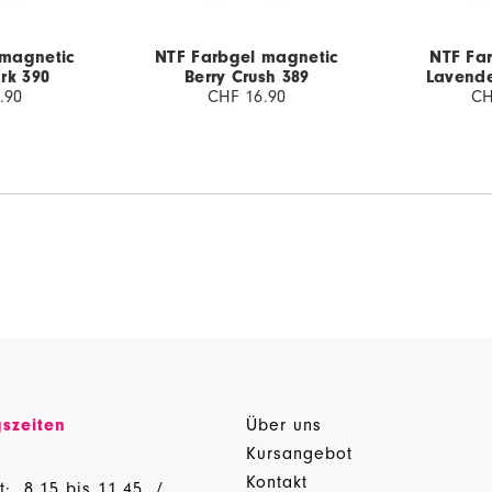
 magnetic
NTF Farbgel magnetic
NTF Far
rk 390
Berry Crush 389
Lavende
.90
CHF 16.90
CH
szeiten
Über uns
g
Kursangebot
Kontakt
t: 8.15 bis 11.45 /