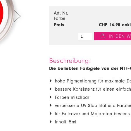
Art. Nr.
Farbe
Preis
CHF
16.90
exk
 IN DEN W
Beschreibung:
Die beliebten Farbgele von der NTF-G
hohe Pigmentierung für maximale Dec
bessere Konsistenz für einen einfac
Farben mischbar
verbesserte UV Stabilität und Farbleu
für Fullcover und Malereien bestens
Inhalt: 5ml