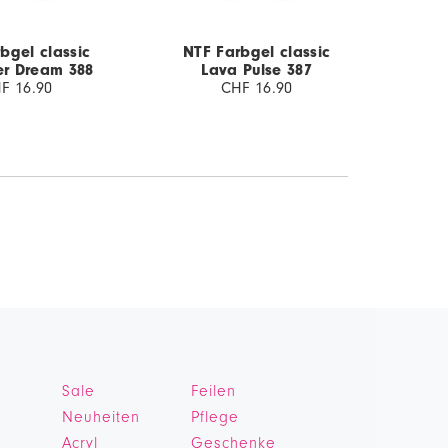
bgel classic
NTF Farbgel classic
NTF
r Dream 388
Lava Pulse 387
Mo
F 16.90
CHF 16.90
Sale
Feilen
Neuheiten
Pflege
Acryl
Geschenke