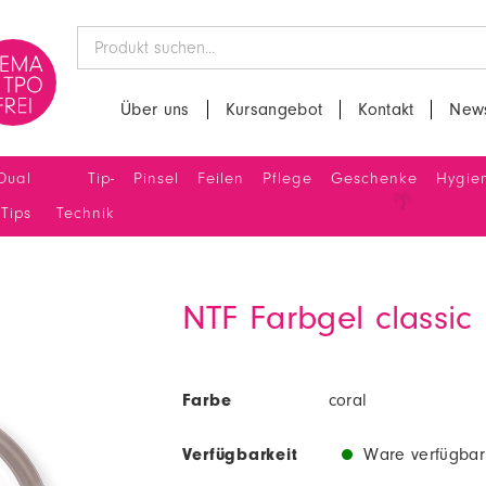
Über uns
Kursangebot
Kontakt
News
Dual
Tip-
Pinsel
Feilen
Pflege
Geschenke
Hygie
Tips
Technik
NTF Farbgel classi
Farbe
coral
Verfügbarkeit
Ware verfügbar