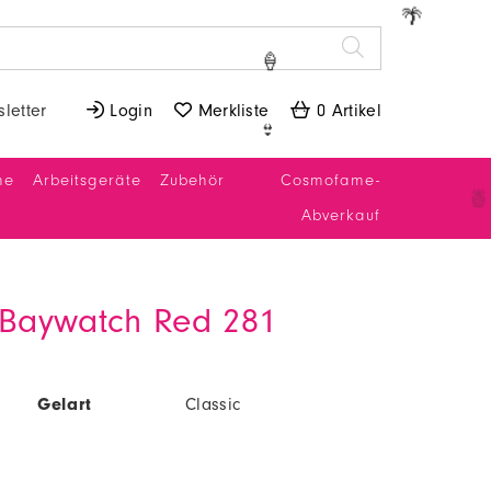
🌴
🍦
letter
 Login
 Merkliste
 0 Artikel
👙
ne
Arbeitsgeräte
Zubehör
Cosmofame-
Abverkauf
c Baywatch Red 281
Gelart
Classic