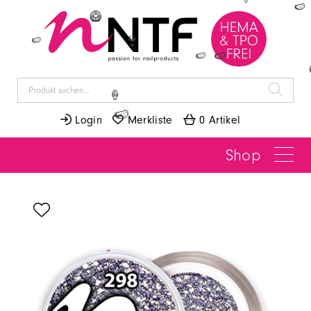
🍦
🍉
🥝
👙
🍉
🍉
🍉
🍦
 Login
 Merkliste
 0 Artikel
🍉
Shop
