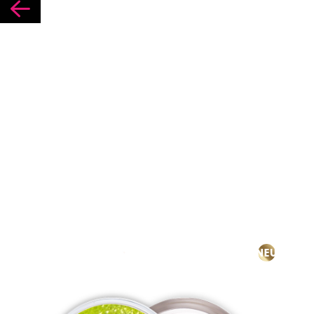

NEU